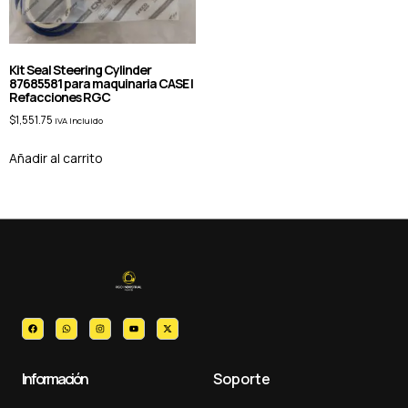
Kit Seal Steering Cylinder
87685581 para maquinaria CASE |
Refacciones RGC
$
1,551.75
IVA Incluido
Añadir al carrito
Información
Soporte