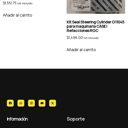
$
1,551.75
IVA Incluido
Añadir al carrito
Kit Seal Steering Cylinder G11045
para maquinaria CASE |
Refacciones RGC
$
1,496.00
IVA Incluido
Añadir al carrito
Información
Soporte