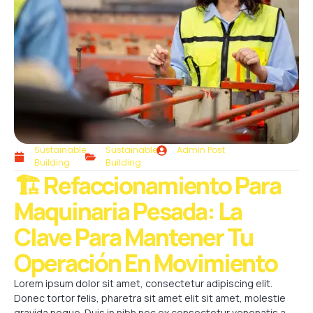
Sustainable
Sustainable
Admin Post
Building
Building
🏗️ Refaccionamiento Para
Maquinaria Pesada: La
Clave Para Mantener Tu
Operación En Movimiento
Lorem ipsum dolor sit amet, consectetur adipiscing elit.
Donec tortor felis, pharetra sit amet elit sit amet, molestie
gravida neque. Duis in nibh nec ex consectetur venenatis a