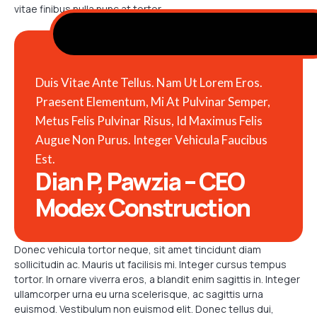
vitae finibus nulla nunc at tortor.
Duis Vitae Ante Tellus. Nam Ut Lorem Eros.
Praesent Elementum, Mi At Pulvinar Semper,
Metus Felis Pulvinar Risus, Id Maximus Felis
Augue Non Purus. Integer Vehicula Faucibus
Est.
Dian P, Pawzia – CEO
Modex Construction
Donec vehicula tortor neque, sit amet tincidunt diam
sollicitudin ac. Mauris ut facilisis mi. Integer cursus tempus
tortor. In ornare viverra eros, a blandit enim sagittis in. Integer
ullamcorper urna eu urna scelerisque, ac sagittis urna
euismod. Vestibulum non euismod elit. Donec tellus dui,