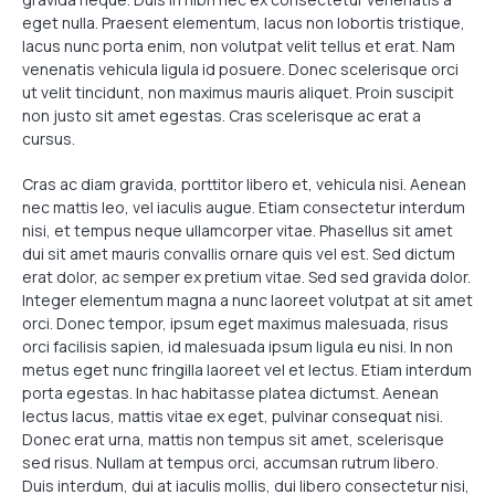
eget nulla. Praesent elementum, lacus non lobortis tristique,
lacus nunc porta enim, non volutpat velit tellus et erat. Nam
venenatis vehicula ligula id posuere. Donec scelerisque orci
ut velit tincidunt, non maximus mauris aliquet. Proin suscipit
non justo sit amet egestas. Cras scelerisque ac erat a
cursus.
Cras ac diam gravida, porttitor libero et, vehicula nisi. Aenean
nec mattis leo, vel iaculis augue. Etiam consectetur interdum
nisi, et tempus neque ullamcorper vitae. Phasellus sit amet
dui sit amet mauris convallis ornare quis vel est. Sed dictum
erat dolor, ac semper ex pretium vitae. Sed sed gravida dolor.
Integer elementum magna a nunc laoreet volutpat at sit amet
orci. Donec tempor, ipsum eget maximus malesuada, risus
orci facilisis sapien, id malesuada ipsum ligula eu nisi. In non
metus eget nunc fringilla laoreet vel et lectus. Etiam interdum
porta egestas. In hac habitasse platea dictumst. Aenean
lectus lacus, mattis vitae ex eget, pulvinar consequat nisi.
Donec erat urna, mattis non tempus sit amet, scelerisque
sed risus. Nullam at tempus orci, accumsan rutrum libero.
Duis interdum, dui at iaculis mollis, dui libero consectetur nisi,